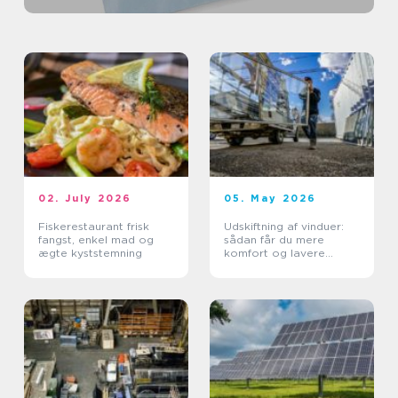
02. July 2026
05. May 2026
Fiskerestaurant frisk
Udskiftning af vinduer:
fangst, enkel mad og
sådan får du mere
ægte kyststemning
komfort og lavere
varmeregning