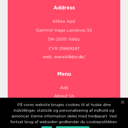
Address
web:
www.klikko.dk/
Menu
Ads
About Us
Cookies
På vores website bruges cookies til at huske dine
indstillinger, statistik og personalisering af indhold og
Contact
annoncer. Denne information deles med tredjepart. Ved
Sitemap
fortsat brug af websiden godkender du cookiepolitikken.