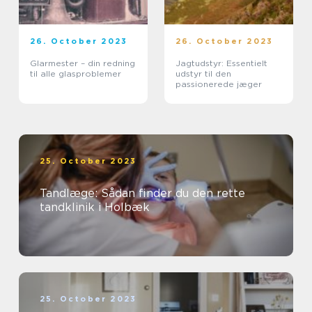
26. October 2023
26. October 2023
Glarmester – din redning
Jagtudstyr: Essentielt
til alle glasproblemer
udstyr til den
passionerede jæger
25. October 2023
Tandlæge: Sådan finder du den rette
tandklinik i Holbæk
25. October 2023