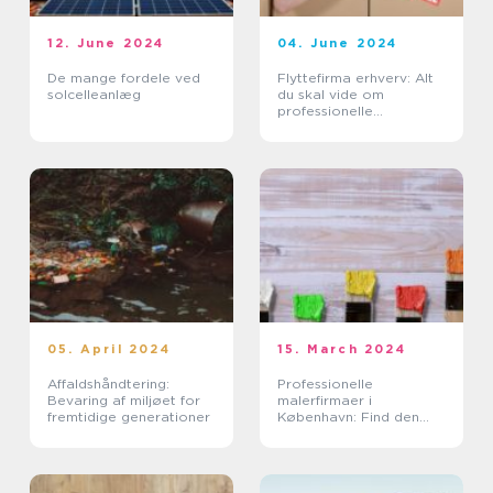
12. June 2024
04. June 2024
De mange fordele ved
Flyttefirma erhverv: Alt
solcelleanlæg
du skal vide om
professionelle
flytteløsninger for
virksomheder
05. April 2024
15. March 2024
Affaldshåndtering:
Professionelle
Bevaring af miljøet for
malerfirmaer i
fremtidige generationer
København: Find den
rette service til dit
projekt