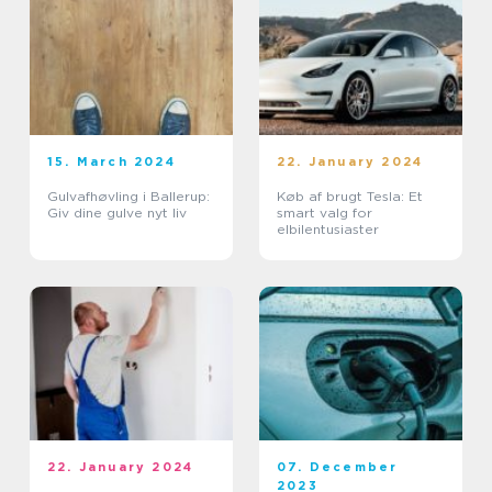
15. March 2024
22. January 2024
Gulvafhøvling i Ballerup:
Køb af brugt Tesla: Et
Giv dine gulve nyt liv
smart valg for
elbilentusiaster
22. January 2024
07. December
2023