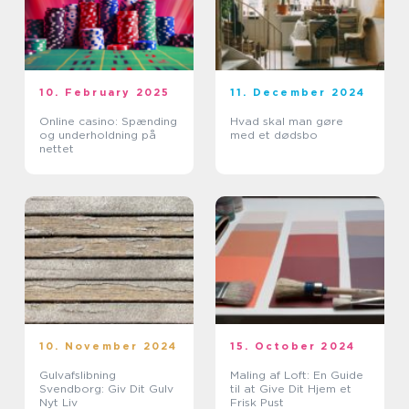
10. February 2025
11. December 2024
Online casino: Spænding
Hvad skal man gøre
og underholdning på
med et dødsbo
nettet
10. November 2024
15. October 2024
Gulvafslibning
Maling af Loft: En Guide
Svendborg: Giv Dit Gulv
til at Give Dit Hjem et
Nyt Liv
Frisk Pust