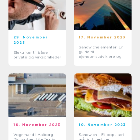
29. November
17. November 2023
2023
Sandwichelementer: En
guide til
Elektriker til både
ejendomsudviklere og
private og virksomheder
byggebranchen
16. November 2023
10. November 2023
Vognmand i Aalborg –
Sandwich – Et populært
Din partner til effektiv
måltid til enhver