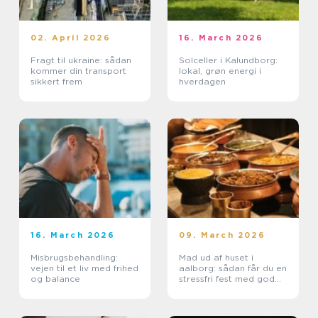
02. April 2026
16. March 2026
Fragt til ukraine: sådan
Solceller i Kalundborg:
kommer din transport
lokal, grøn energi i
sikkert frem
hverdagen
16. March 2026
09. March 2026
Misbrugsbehandling:
Mad ud af huset i
vejen til et liv med frihed
aalborg: sådan får du en
og balance
stressfri fest med god
mad