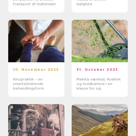
transport af materialer
lejlighed
10. November 2023
31. October 2023
Kiropraktik – en
Makita værktøj: Kvalitet
smertelindrende
og holdbarhed i en
behandlingsform
klasse for sig