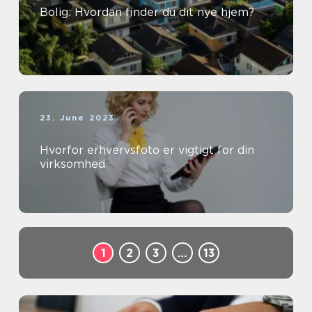
Bolig: Hvordan finder du dit nye hjem?
23. June 2023
Hvorfor erhvervsfoto er vigtigt for din
virksomhed
1
2
3
…
13