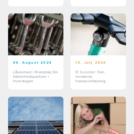
06. August 2024
10. July 2024
Låsesmed i Brønshøj Din
El Scooter: Den
Sikkerhedspartner i
moderne
Hverdagen
transportløsning