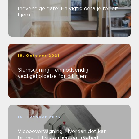
Indvendige døre: En vigtig detalje for dit
hjem
18. October 2023
Slamsugning – en nødvendig
vedligeholdelse for dit hjem
16. October 2023
Videoovervågning: Hvordan det kan
bidrage til sikkerhed og tryghed