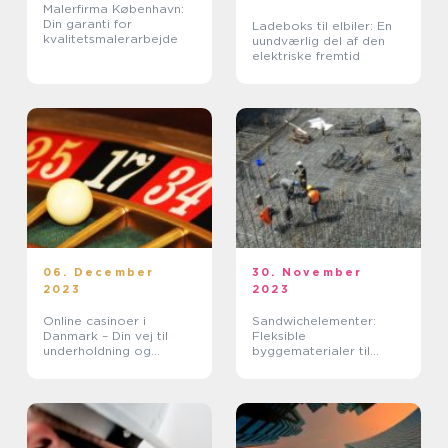
Malerfirma København:
Din garanti for
Ladeboks til elbiler: En
kvalitetsmalerarbejde
uundværlig del af den
elektriske fremtid
06. December
30. November
2023
2023
Online casinoer i
Sandwichelementer:
Danmark – Din vej til
Fleksible
underholdning og
byggematerialer til
gevinster
bæredygtig og hurtig
byggeri